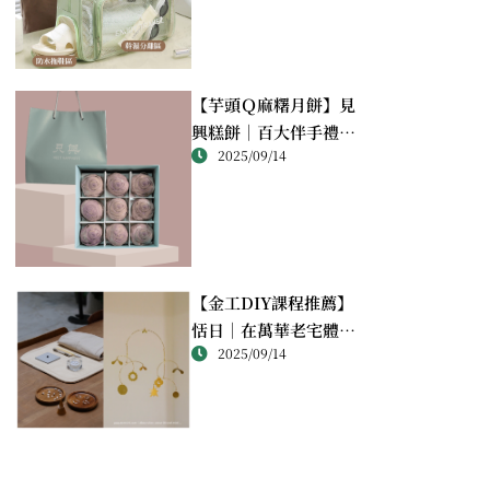
【芋頭Ｑ麻糬月餅】見
興糕餅｜百大伴手禮推
2025/09/14
薦的綿密酥香新體驗
【金工DIY課程推薦】
恬日｜在萬華老宅體驗
2025/09/14
純銀手作