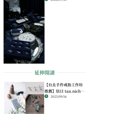
延伸閱讀
【台北手作戒指工作坊
推薦】恬日 tan.nichi
2025/09/16
純銀戒指體驗｜情侶・
朋友一起完成的金工課