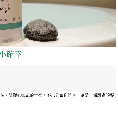
小確幸
浴精。這瓶480ml的幸福，不只是讓你淨身，更是一場肌膚的饗