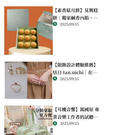
【素香菇月餅】見興糕
餅｜獨家鹹香內餡，顛
2025/09/15
覆想像的幸福滋味
【銀飾設計體驗推薦】
恬日 tan.nichi｜在萬
2025/09/15
華靜巷，親手完成屬於
自己的銀戒
【耳機音響】萬國屋 專
業音樂工作者的試聽心
2025/09/15
得