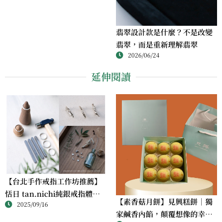
翡翠設計款是什麼？不是改變
翡翠，而是重新理解翡翠
2026/06/24
延伸閱讀
【台北手作戒指工作坊推薦】
恬日 tan.nichi純銀戒指體驗
【素香菇月餅】見興糕餅｜獨
2025/09/16
｜情侶・朋友一起完成的金工
家鹹香內餡，顛覆想像的幸福
課