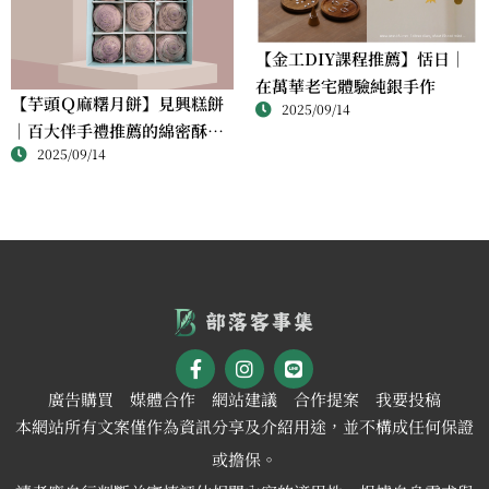
【金工DIY課程推薦】恬日｜
在萬華老宅體驗純銀手作
【芋頭Ｑ麻糬月餅】見興糕餅
2025/09/14
｜百大伴手禮推薦的綿密酥香
2025/09/14
新體驗
廣告購買
媒體合作
網站建議
合作提案
我要投稿
本網站所有文案僅作為資訊分享及介紹用途，並不構成任何保證
或擔保。