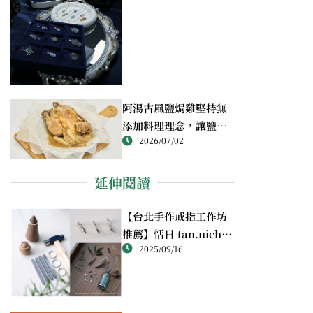
阿湯古風鹽焗雞堅持無
添加料理理念，讓鹽焗
2026/07/02
雞回歸最純粹的風味
延伸閱讀
【台北手作戒指工作坊
推薦】恬日 tan.nichi
2025/09/16
純銀戒指體驗｜情侶・
朋友一起完成的金工課