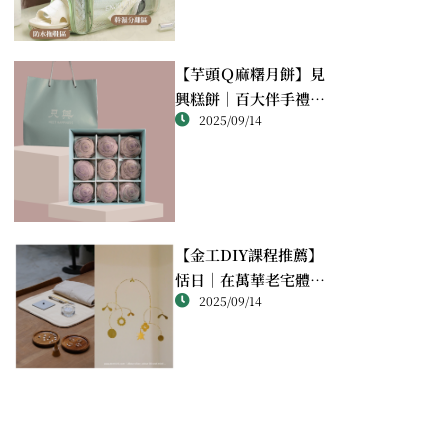
【芋頭Ｑ麻糬月餅】見
興糕餅｜百大伴手禮推
2025/09/14
薦的綿密酥香新體驗
【金工DIY課程推薦】
恬日｜在萬華老宅體驗
2025/09/14
純銀手作