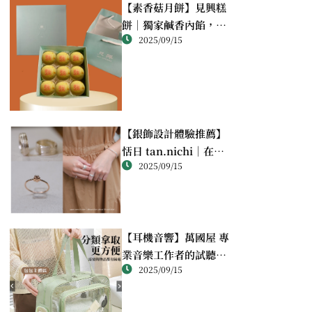
【素香菇月餅】見興糕
餅｜獨家鹹香內餡，顛
2025/09/15
覆想像的幸福滋味
【銀飾設計體驗推薦】
恬日 tan.nichi｜在萬
2025/09/15
華靜巷，親手完成屬於
自己的銀戒
【耳機音響】萬國屋 專
業音樂工作者的試聽心
2025/09/15
得