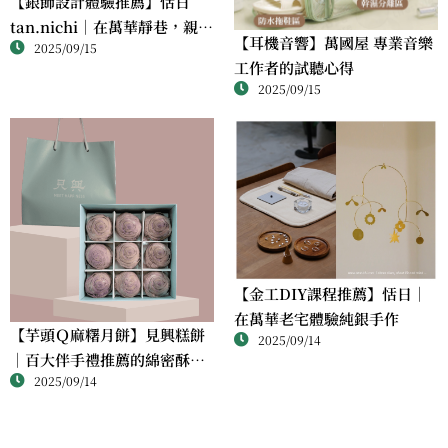
【銀飾設計體驗推薦】恬日
tan.nichi｜在萬華靜巷，親手
【耳機音響】萬國屋 專業音樂
2025/09/15
完成屬於自己的銀戒
工作者的試聽心得
2025/09/15
【金工DIY課程推薦】恬日｜
在萬華老宅體驗純銀手作
【芋頭Ｑ麻糬月餅】見興糕餅
2025/09/14
｜百大伴手禮推薦的綿密酥香
2025/09/14
新體驗