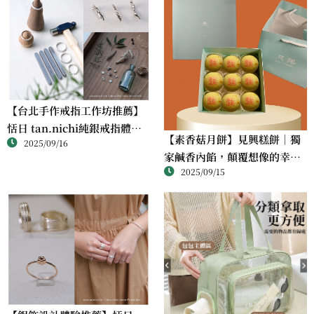
【台北手作戒指工作坊推薦】
恬日 tan.nichi純銀戒指體驗
【素香菇月餅】見興糕餅｜獨
2025/09/16
｜情侶・朋友一起完成的金工
家鹹香內餡，顛覆想像的幸福
課
2025/09/15
滋味