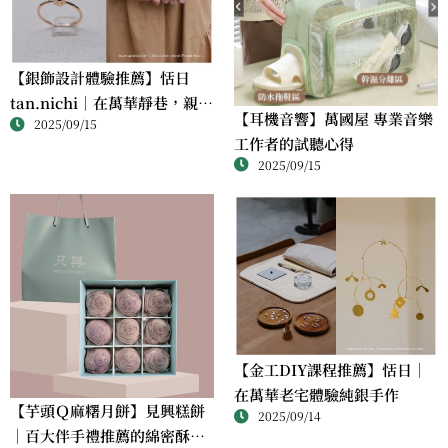
【銀飾設計體驗推薦】恬日
tan.nichi｜在萬華靜巷，親手
【耳機音響】萬國屋 專業音樂
2025/09/15
完成屬於自己的銀戒
工作者的試聽心得
2025/09/15
【金工DIY課程推薦】恬日｜
在萬華老宅體驗純銀手作
【芋頭Ｑ麻糬月餅】見興糕餅
2025/09/14
｜百大伴手禮推薦的綿密酥香