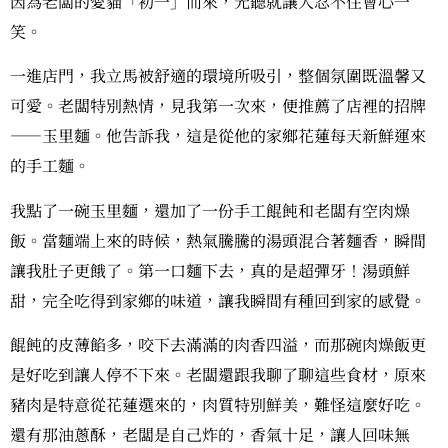
因為老闆的愛貓「初一」而來，光聽就讓人忍不住會心一
笑。
一進店門，我立馬被舒適的環境所吸引，整個氛圍既溫馨又
可愛。老闆特別熱情，見我第一次來，便推薦了店裡的招牌
——玉里麵。他告訴我，這是從他的家鄉花蓮每天新鮮運來
的手工麵。
我點了一碗玉里麵，還加了一份手工餛飩和老闆有空肉燥
飯。當麵端上來的時候，熱氣騰騰的湯頭混合著麵香，瞬間
讓我肚子更餓了。第一口麵下去，真的是超彈牙！湯頭鮮
甜，完全吃得到家鄉的味道，讓我瞬間有種回到家的感覺。
餛飩的皮薄餡多，咬下去滿滿的肉香四溢，而那碗肉燥飯更
是好吃到讓人停不下來。老闆還跟我聊了聊這些食材，原來
豬肉是特意從花蓮選來的，肉質特別鮮美，難怪這麼好吃。
還有那油蔥酥，老闆是自己炸的，香氣十足，讓人回味無