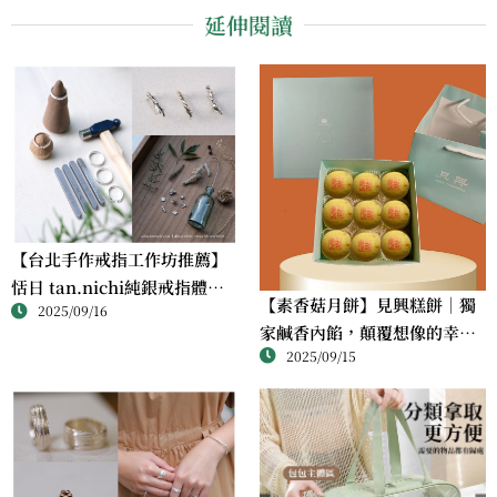
延伸閱讀
【台北手作戒指工作坊推薦】
恬日 tan.nichi純銀戒指體驗
【素香菇月餅】見興糕餅｜獨
2025/09/16
｜情侶・朋友一起完成的金工
家鹹香內餡，顛覆想像的幸福
課
2025/09/15
滋味