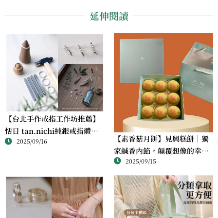
延伸閱讀
【台北手作戒指工作坊推薦】
恬日 tan.nichi純銀戒指體驗
【素香菇月餅】見興糕餅｜獨
2025/09/16
｜情侶・朋友一起完成的金工
家鹹香內餡，顛覆想像的幸福
課
2025/09/15
滋味