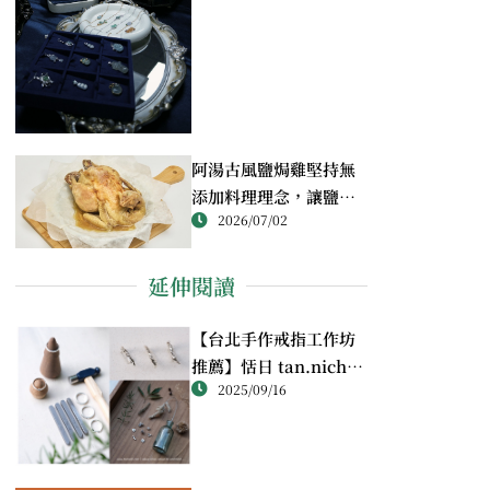
阿湯古風鹽焗雞堅持無
添加料理理念，讓鹽焗
2026/07/02
雞回歸最純粹的風味
延伸閱讀
【台北手作戒指工作坊
推薦】恬日 tan.nichi
2025/09/16
純銀戒指體驗｜情侶・
朋友一起完成的金工課