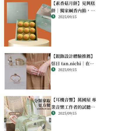
【素香菇月餅】見興糕
餅｜獨家鹹香內餡，顛
2025/09/15
覆想像的幸福滋味
【銀飾設計體驗推薦】
恬日 tan.nichi｜在萬
2025/09/15
華靜巷，親手完成屬於
自己的銀戒
【耳機音響】萬國屋 專
業音樂工作者的試聽心
2025/09/15
得