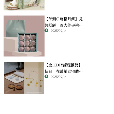
【芋頭Ｑ麻糬月餅】見
興糕餅｜百大伴手禮推
2025/09/14
薦的綿密酥香新體驗
【金工DIY課程推薦】
恬日｜在萬華老宅體驗
2025/09/14
純銀手作