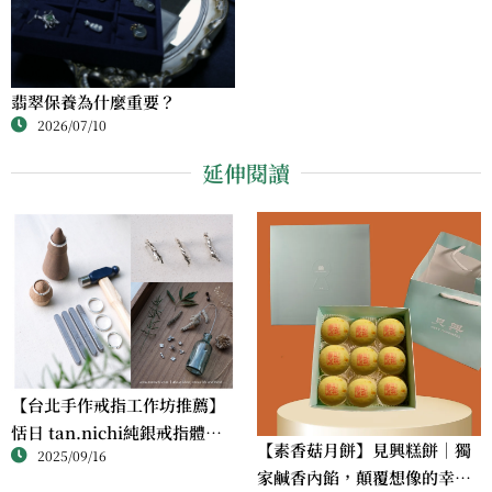
翡翠保養為什麼重要？
2026/07/10
延伸閱讀
【台北手作戒指工作坊推薦】
恬日 tan.nichi純銀戒指體驗
【素香菇月餅】見興糕餅｜獨
2025/09/16
｜情侶・朋友一起完成的金工
家鹹香內餡，顛覆想像的幸福
課