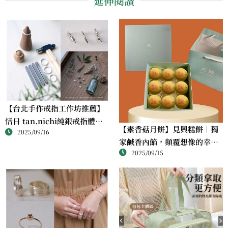
延伸閱讀
【台北手作戒指工作坊推薦】
恬日 tan.nichi純銀戒指體驗
【素香菇月餅】見興糕餅｜獨
2025/09/16
｜情侶・朋友一起完成的金工
家鹹香內餡，顛覆想像的幸福
課
2025/09/15
滋味