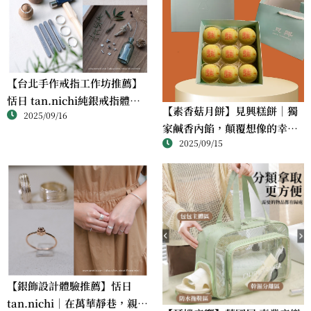
【台北手作戒指工作坊推薦】
恬日 tan.nichi純銀戒指體驗
【素香菇月餅】見興糕餅｜獨
2025/09/16
｜情侶・朋友一起完成的金工
家鹹香內餡，顛覆想像的幸福
課
2025/09/15
滋味
【銀飾設計體驗推薦】恬日
tan.nichi｜在萬華靜巷，親手