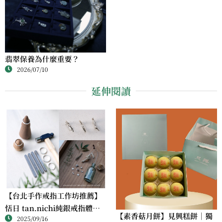
翡翠保養為什麼重要？
2026/07/10
延伸閱讀
【台北手作戒指工作坊推薦】
恬日 tan.nichi純銀戒指體驗
【素香菇月餅】見興糕餅｜獨
2025/09/16
｜情侶・朋友一起完成的金工