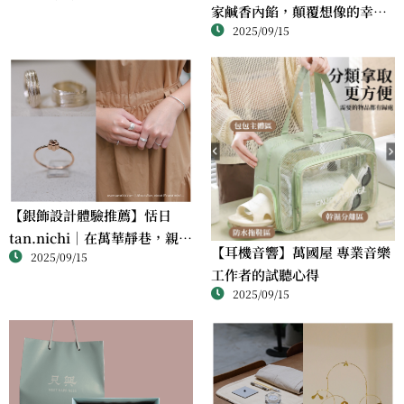
家鹹香內餡，顛覆想像的幸福
課
2025/09/15
滋味
【銀飾設計體驗推薦】恬日
tan.nichi｜在萬華靜巷，親手
【耳機音響】萬國屋 專業音樂
2025/09/15
完成屬於自己的銀戒
工作者的試聽心得
2025/09/15