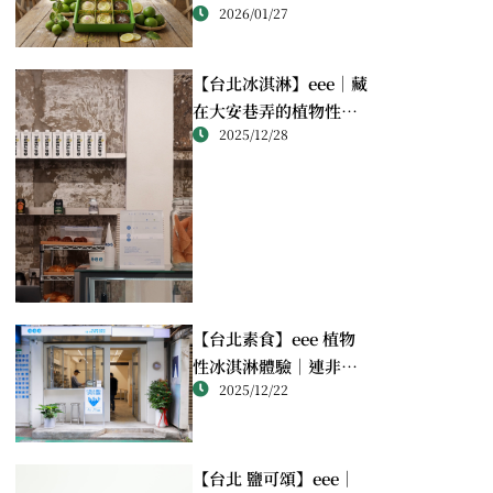
2026/01/27
禮
【台北冰淇淋】eee｜藏
在大安巷弄的植物性冰
2025/12/28
淇淋，顛覆我對台北冰
淇淋的想像
【台北素食】eee 植物
性冰淇淋體驗｜連非素
2025/12/22
食者都會愛上的純植物
甜點店
【台北 鹽可頌】eee｜