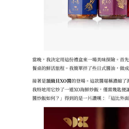
當晚，我決定用這份禮盒來一場美味探險。首先
餐桌的鮮活旅程。我簡單拌了些日式醬油，做成
接著是
頂級貝
XO
醬
的登場。這款醬堪稱濃縮了
我特地用它炒了一道XO海鮮炒飯，僅需幾匙便
醬炒飯如何？」得到的是一片讚嘆：「這比外面