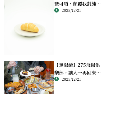
鹽可頌，顛覆我對純素
2025/12/21
烘焙的想像
【無限續】275飛揚俱
樂部，讓人一再回來
2025/12/21
的，是那份被好好照顧
的感覺