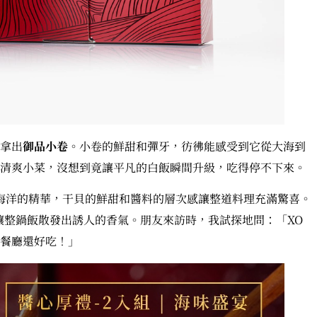
拿出
御品小卷
。小卷的鮮甜和彈牙，彷彿能感受到它從大海到
清爽小菜，沒想到竟讓平凡的白飯瞬間升級，吃得停不下來。
海洋的精華，干貝的鮮甜和醬料的層次感讓整道料理充滿驚喜。
讓整鍋飯散發出誘人的香氣。朋友來訪時，我試探地問：「XO
餐廳還好吃！」