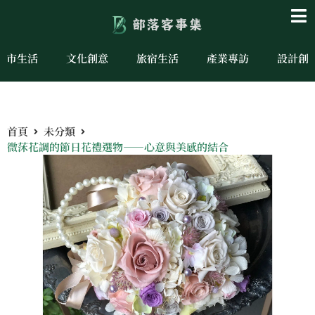
城市生活
文化創意
旅宿生活
產業專訪
設計創
首頁
未分類
微莯花調的節日花禮選物——心意與美感的結合