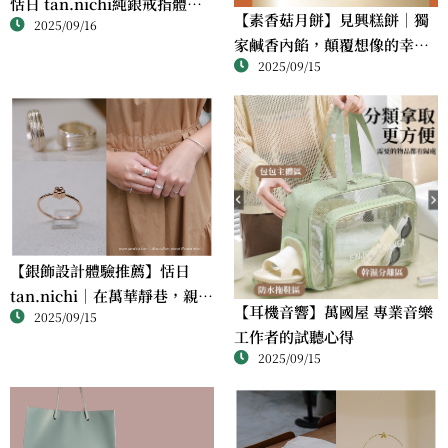
恬日 tan.nichi純銀戒指體驗
【素香菇月餅】見興糕餅｜獨
2025/09/16
｜情侶・朋友一起完成的金工
家鹹香內餡，顛覆想像的幸福
課
2025/09/15
滋味
【銀飾設計體驗推薦】恬日
tan.nichi｜在萬華靜巷，親手
【耳機音響】萬國屋 專業音樂
2025/09/15
完成屬於自己的銀戒
工作者的試聽心得
2025/09/15