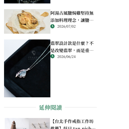
阿湯古風鹽焗雞堅持無
添加料理理念，讓鹽焗
2026/07/02
雞回歸最純粹的風味
翡翠設計款是什麼？不
是改變翡翠，而是重新
2026/06/24
理解翡翠
延伸閱讀
【台北手作戒指工作坊
推薦】恬日 tan.nichi