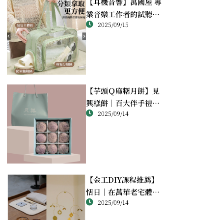
【耳機音響】萬國屋 專
業音樂工作者的試聽心
2025/09/15
得
【芋頭Ｑ麻糬月餅】見
興糕餅｜百大伴手禮推
2025/09/14
薦的綿密酥香新體驗
【金工DIY課程推薦】
恬日｜在萬華老宅體驗
2025/09/14
純銀手作