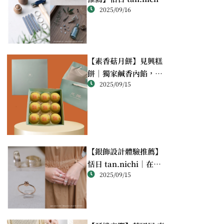
2025/09/16
純銀戒指體驗｜情侶・
朋友一起完成的金工課
【素香菇月餅】見興糕
餅｜獨家鹹香內餡，顛
2025/09/15
覆想像的幸福滋味
【銀飾設計體驗推薦】
恬日 tan.nichi｜在萬
2025/09/15
華靜巷，親手完成屬於
自己的銀戒