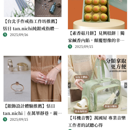
【台北手作戒指工作坊推薦】
恬日 tan.nichi純銀戒指體驗
【素香菇月餅】見興糕餅｜獨
2025/09/16
｜情侶・朋友一起完成的金工
家鹹香內餡，顛覆想像的幸福
課
2025/09/15
滋味
【銀飾設計體驗推薦】恬日
tan.nichi｜在萬華靜巷，親手
【耳機音響】萬國屋 專業音樂
2025/09/15
完成屬於自己的銀戒
工作者的試聽心得