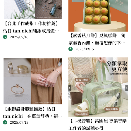
【台北手作戒指工作坊推薦】
恬日 tan.nichi純銀戒指體驗
【素香菇月餅】見興糕餅｜獨
2025/09/16
｜情侶・朋友一起完成的金工
家鹹香內餡，顛覆想像的幸福
課
2025/09/15
滋味
【銀飾設計體驗推薦】恬日
tan.nichi｜在萬華靜巷，親手
【耳機音響】萬國屋 專業音樂
2025/09/15
完成屬於自己的銀戒
工作者的試聽心得