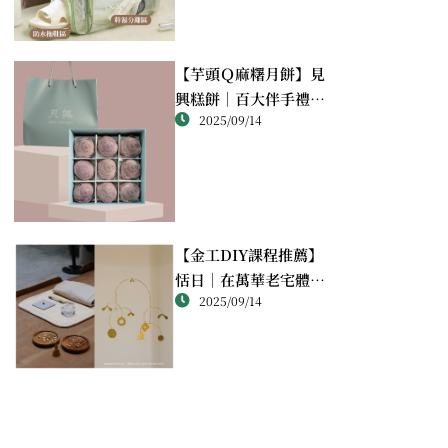
【芋頭Ｑ麻糬月餅】見
興糕餅｜百大伴手禮推
2025/09/14
薦的綿密酥香新體驗
【金工DIY課程推薦】
恬日｜在萬華老宅體驗
2025/09/14
純銀手作