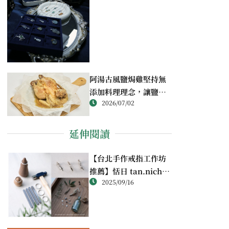
阿湯古風鹽焗雞堅持無
添加料理理念，讓鹽焗
2026/07/02
雞回歸最純粹的風味
延伸閱讀
【台北手作戒指工作坊
推薦】恬日 tan.nichi
2025/09/16
純銀戒指體驗｜情侶・
朋友一起完成的金工課