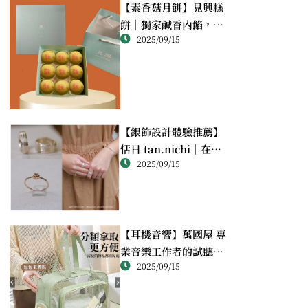
【素香菇月餅】見興糕
餅｜獨家鹹香內餡，顛
2025/09/15
覆想像的幸福滋味
【銀飾設計體驗推薦】
恬日 tan.nichi｜在萬
2025/09/15
華靜巷，親手完成屬於
自己的銀戒
【耳機音響】萬國屋 專
業音樂工作者的試聽心
2025/09/15
得