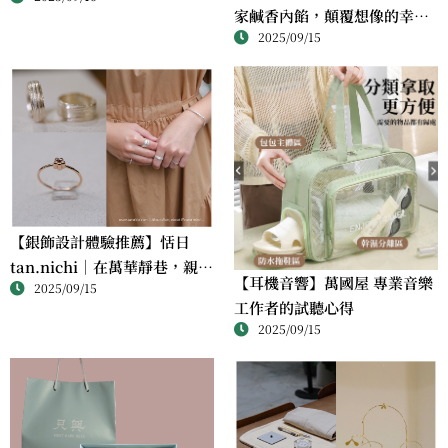
家鹹香內餡，顛覆想像的幸福
課
2025/09/15
滋味
【銀飾設計體驗推薦】恬日
tan.nichi｜在萬華靜巷，親手
【耳機音響】萬國屋 專業音樂
2025/09/15
完成屬於自己的銀戒
工作者的試聽心得
2025/09/15