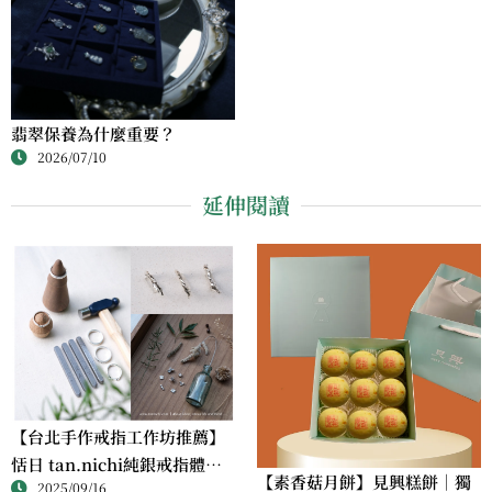
翡翠保養為什麼重要？
2026/07/10
延伸閱讀
【台北手作戒指工作坊推薦】
恬日 tan.nichi純銀戒指體驗
【素香菇月餅】見興糕餅｜獨
2025/09/16
｜情侶・朋友一起完成的金工