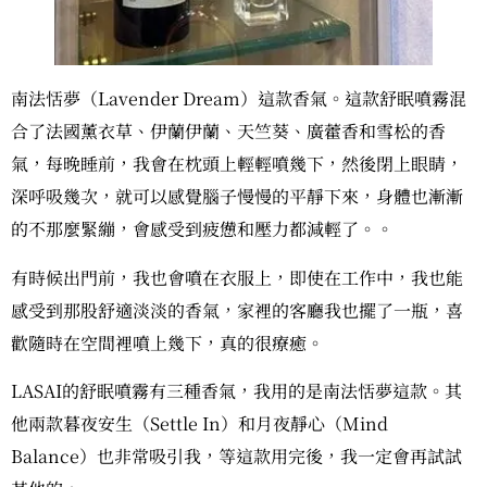
南法恬夢（Lavender Dream）這款香氣。這款舒眠噴霧混
合了法國薰衣草、伊蘭伊蘭、天竺葵、廣藿香和雪松的香
氣，每晚睡前，我會在枕頭上輕輕噴幾下，然後閉上眼睛，
深呼吸幾次，就可以感覺腦子慢慢的平靜下來，身體也漸漸
的不那麼緊繃，會感受到疲憊和壓力都減輕了。。
有時候出門前，我也會噴在衣服上，即使在工作中，我也能
感受到那股舒適淡淡的香氣，家裡的客廳我也擺了一瓶，喜
歡隨時在空間裡噴上幾下，真的很療癒。
LASAI的舒眠噴霧有三種香氣，我用的是南法恬夢這款。其
他兩款暮夜安生（Settle In）和月夜靜心（Mind
Balance）也非常吸引我，等這款用完後，我一定會再試試