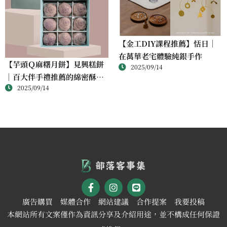
【金工DIY課程推薦】恬日｜
在萬華老宅體驗純銀手作
【芋頭Ｑ麻糬月餅】見興糕餅
2025/09/14
｜百大伴手禮推薦的綿密酥香
2025/09/14
新體驗
廣告購買
媒體合作
網站建議
合作提案
我要投稿
本網站所有文案僅作為資訊分享及介紹用途，並不構成任何保證