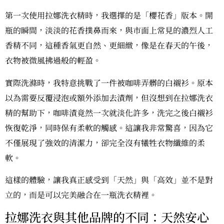
第一次使用拉娜洗衣精時，我選擇的是「櫻花香」版本。開
瓶的瞬間，淡淡的花香撲鼻而來，與市面上常見的濃烈人工
香精不同，這種香氣更自然、更細緻，像是在春天的午後，
衣物被微風拂過般的輕盈。
實際洗滌時，我特意挑戰了一件被咖啡弄髒的白襯衫。原本
以為需要反覆浸泡或額外添加去漬劑，但沒想到在拉娜洗衣
精的幫助下，咖啡漬竟然一次就淡化許多，洗完之後白襯衫
恢復乾淨，同時保有柔軟的觸感。這讓我非常驚喜，因為它
不僅展現了強效的清潔力，卻完全沒有犧牲衣物纖維的柔
軟。
這樣的體驗，讓我真正感受到「天然」與「高效」並不是對
立的，而是可以完美融合在一瓶洗衣精裡。
拉娜洗衣與其他品牌的不同：天然安心