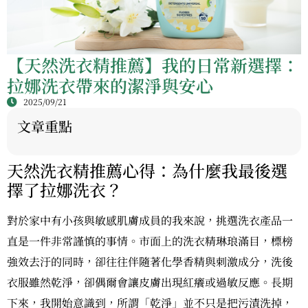
【天然洗衣精推薦】我的日常新選擇：
拉娜洗衣帶來的潔淨與安心
2025/09/21
文章重點
天然洗衣精推薦心得：為什麼我最後選
擇了拉娜洗衣？
對於家中有小孩與敏感肌膚成員的我來說，挑選洗衣產品一
直是一件非常謹慎的事情。市面上的洗衣精琳琅滿目，標榜
強效去汙的同時，卻往往伴隨著化學香精與刺激成分，洗後
衣服雖然乾淨，卻偶爾會讓皮膚出現紅癢或過敏反應。長期
下來，我開始意識到，所謂「乾淨」並不只是把污漬洗掉，