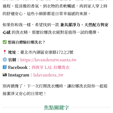
過程。從淡雅的香氣，到衣物的柔軟觸感，再到家人穿上時
的舒適安心，這些小細節都是日常幸福感的來源。
如果你和我一樣，希望找到一款
兼具潔淨力、天然配方與安
心感
的洗衣精，那麼拉娜洗衣絕對是值得一試的選擇。
想親自體驗拉娜洗衣？
地址
：臺北市內湖區安康路172之2號
官網
：
https://lavanderatw.santa.tw
Facebook
：
西班牙 LAL 拉娜洗衣
Instagram
：
lalavandera_tw
別再猶豫了，下一次打開洗衣機時，讓拉娜洗衣陪你一起迎
接潔淨又安心的日常吧！
焦點關鍵字