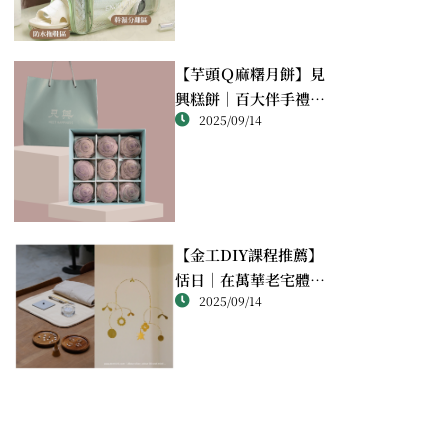
【芋頭Ｑ麻糬月餅】見
興糕餅｜百大伴手禮推
2025/09/14
薦的綿密酥香新體驗
【金工DIY課程推薦】
恬日｜在萬華老宅體驗
2025/09/14
純銀手作