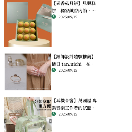
【素香菇月餅】見興糕
餅｜獨家鹹香內餡，顛
2025/09/15
覆想像的幸福滋味
【銀飾設計體驗推薦】
恬日 tan.nichi｜在萬
2025/09/15
華靜巷，親手完成屬於
自己的銀戒
【耳機音響】萬國屋 專
業音樂工作者的試聽心
2025/09/15
得