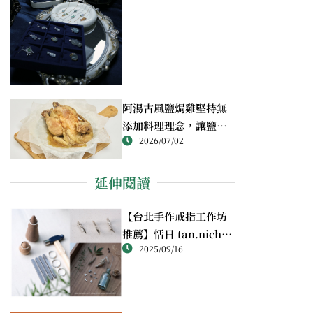
阿湯古風鹽焗雞堅持無
添加料理理念，讓鹽焗
2026/07/02
雞回歸最純粹的風味
延伸閱讀
【台北手作戒指工作坊
推薦】恬日 tan.nichi
2025/09/16
純銀戒指體驗｜情侶・
朋友一起完成的金工課