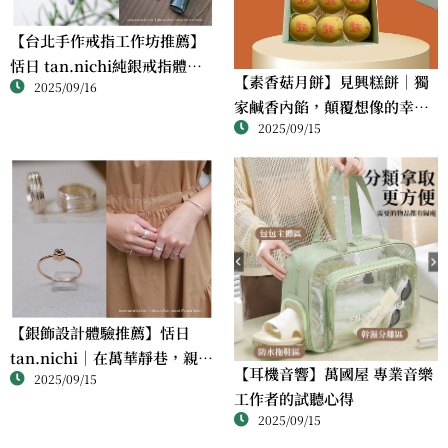
【台北手作戒指工作坊推薦】
恬日 tan.nichi純銀戒指體驗
【素香菇月餅】見興糕餅｜獨
2025/09/16
｜情侶・朋友一起完成的金工
家鹹香內餡，顛覆想像的幸福
課
2025/09/15
滋味
【銀飾設計體驗推薦】恬日
tan.nichi｜在萬華靜巷，親手
【耳機音響】萬國屋 專業音樂
2025/09/15
完成屬於自己的銀戒
工作者的試聽心得
2025/09/15