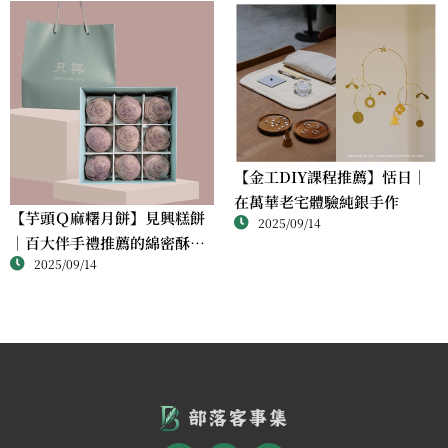
【金工DIY課程推薦】恬日｜
在萬華老宅體驗純銀手作
【芋頭Ｑ麻糬月餅】見興糕餅
2025/09/14
｜百大伴手禮推薦的綿密酥香
2025/09/14
新體驗