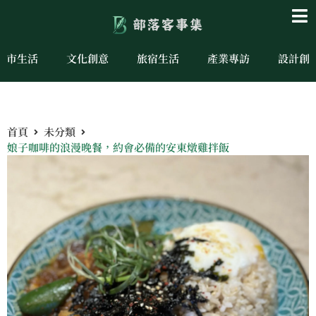
城市生活
文化創意
旅宿生活
產業專訪
設計創
首頁
未分類
娘子咖啡的浪漫晚餐，約會必備的安東燉雞拌飯