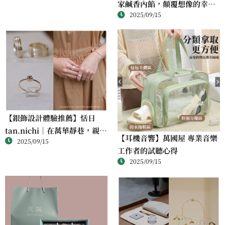
家鹹香內餡，顛覆想像的幸福
課
2025/09/15
滋味
【銀飾設計體驗推薦】恬日
tan.nichi｜在萬華靜巷，親手
【耳機音響】萬國屋 專業音樂
2025/09/15
完成屬於自己的銀戒
工作者的試聽心得
2025/09/15