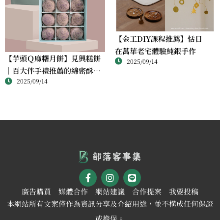
【金工DIY課程推薦】恬日｜
在萬華老宅體驗純銀手作
【芋頭Ｑ麻糬月餅】見興糕餅
2025/09/14
｜百大伴手禮推薦的綿密酥香
2025/09/14
新體驗
廣告購買
媒體合作
網站建議
合作提案
我要投稿
本網站所有文案僅作為資訊分享及介紹用途，並不構成任何保證
或擔保。