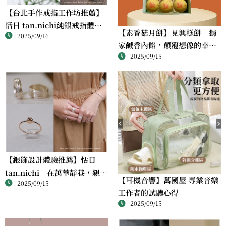
【台北手作戒指工作坊推薦】
恬日 tan.nichi純銀戒指體驗
【素香菇月餅】見興糕餅｜獨
2025/09/16
｜情侶・朋友一起完成的金工
家鹹香內餡，顛覆想像的幸福
課
2025/09/15
滋味
【銀飾設計體驗推薦】恬日
tan.nichi｜在萬華靜巷，親手
【耳機音響】萬國屋 專業音樂
2025/09/15
完成屬於自己的銀戒
工作者的試聽心得
2025/09/15