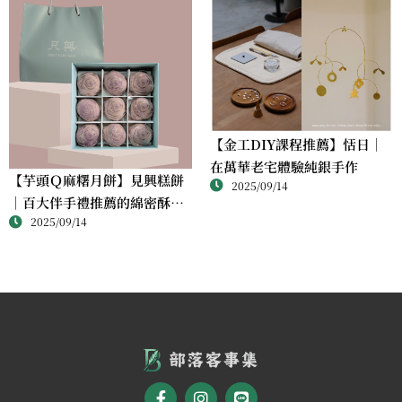
【金工DIY課程推薦】恬日｜
在萬華老宅體驗純銀手作
【芋頭Ｑ麻糬月餅】見興糕餅
2025/09/14
｜百大伴手禮推薦的綿密酥香
2025/09/14
新體驗