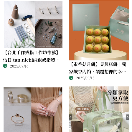
【台北手作戒指工作坊推薦】
恬日 tan.nichi純銀戒指體驗
【素香菇月餅】見興糕餅｜獨
2025/09/16
｜情侶・朋友一起完成的金工
家鹹香內餡，顛覆想像的幸福
課
2025/09/15
滋味