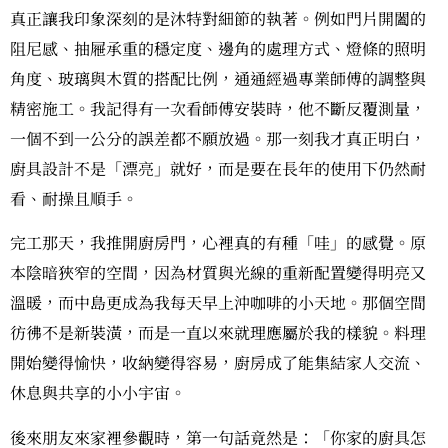
真正讓我印象深刻的是沐特對細節的執著。例如門片開闔的
阻尼感、抽屜承重的穩定度、邊角的處理方式、燈條的照明
角度、玻璃與木質的搭配比例，通通經過專業師傅的調整與
精密施工。我記得有一次看師傅安裝時，他不斷反覆測量，
一個不到一公分的誤差都不願放過。那一刻我才真正明白，
廚具設計不是「漂亮」就好，而是要在長年的使用下仍然耐
看、耐操且順手。
完工那天，我推開廚房門，心裡真的有種「哇」的感覺。原
本陰暗狹窄的空間，因為材質與光線的重新配置變得明亮又
溫暖，而中島更成為我每天早上沖咖啡的小天地。那個空間
彷彿不是新裝潢，而是一直以來就理應屬於我的樣貌。料理
開始變得愉快，收納變得容易，廚房成了能集結家人交流、
休息與共享的小小宇宙。
後來朋友來家裡參觀時，第一句話竟然是：「你家的廚具怎