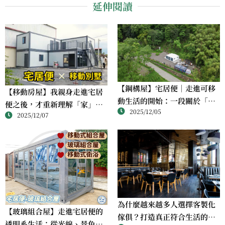
延伸閱讀
【鋼構屋】宅居便｜走進可移
【移動房屋】我親身走進宅居
動生活的開始：一段關於「家
便之後，才重新理解「家」可
2025/12/05
可以更自由」的體驗
2025/12/07
以是什麼樣子
為什麼越來越多人選擇客製化
【玻璃組合屋】走進宅居便的
傢俱？打造真正符合生活的理
透明系生活：從光線、景色到