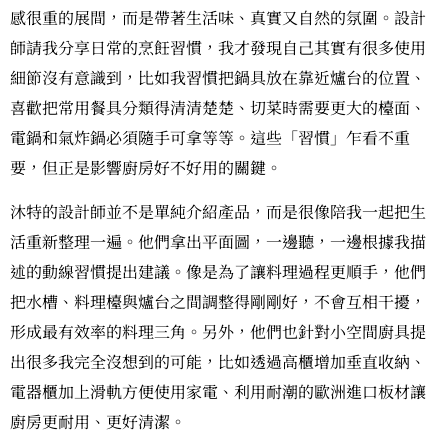
感很重的展間，而是帶著生活味、真實又自然的氛圍。設計
師請我分享日常的烹飪習慣，我才發現自己其實有很多使用
細節沒有意識到，比如我習慣把鍋具放在靠近爐台的位置、
喜歡把常用餐具分類得清清楚楚、切菜時需要更大的檯面、
電鍋和氣炸鍋必須隨手可拿等等。這些「習慣」乍看不重
要，但正是影響廚房好不好用的關鍵。
沐特的設計師並不是單純介紹產品，而是很像陪我一起把生
活重新整理一遍。他們拿出平面圖，一邊聽，一邊根據我描
述的動線習慣提出建議。像是為了讓料理過程更順手，他們
把水槽、料理檯與爐台之間調整得剛剛好，不會互相干擾，
形成最有效率的料理三角。另外，他們也針對小空間廚具提
出很多我完全沒想到的可能，比如透過高櫃增加垂直收納、
電器櫃加上滑軌方便使用家電、利用耐潮的歐洲進口板材讓
廚房更耐用、更好清潔。