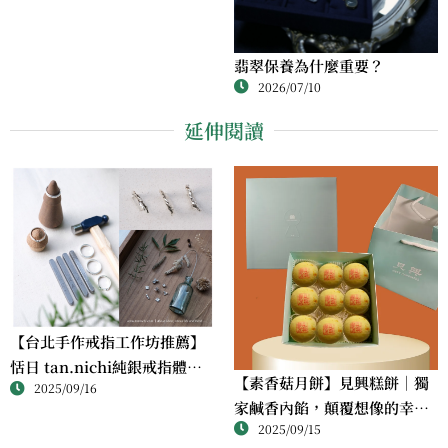
翡翠保養為什麼重要？
2026/07/10
延伸閱讀
【台北手作戒指工作坊推薦】
恬日 tan.nichi純銀戒指體驗
【素香菇月餅】見興糕餅｜獨
2025/09/16
｜情侶・朋友一起完成的金工
家鹹香內餡，顛覆想像的幸福
課
2025/09/15
滋味