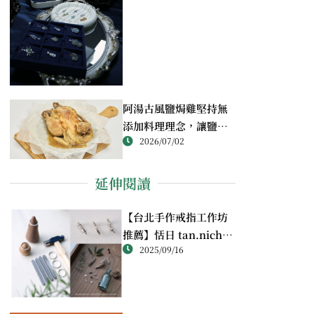
阿湯古風鹽焗雞堅持無
添加料理理念，讓鹽焗
2026/07/02
雞回歸最純粹的風味
延伸閱讀
【台北手作戒指工作坊
推薦】恬日 tan.nichi
2025/09/16
純銀戒指體驗｜情侶・
朋友一起完成的金工課