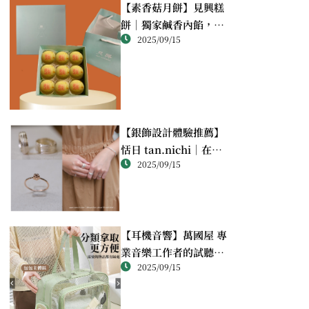
【素香菇月餅】見興糕
餅｜獨家鹹香內餡，顛
2025/09/15
覆想像的幸福滋味
【銀飾設計體驗推薦】
恬日 tan.nichi｜在萬
2025/09/15
華靜巷，親手完成屬於
自己的銀戒
【耳機音響】萬國屋 專
業音樂工作者的試聽心
2025/09/15
得