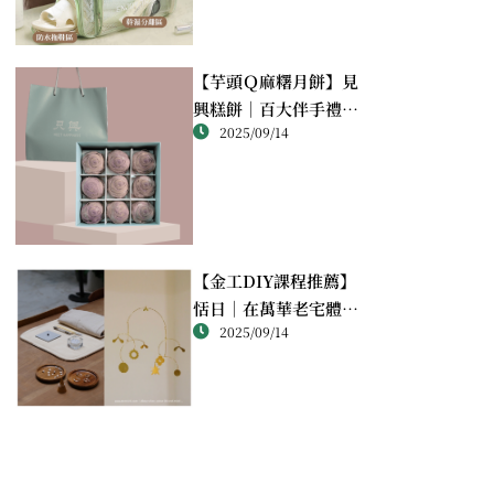
【芋頭Ｑ麻糬月餅】見
興糕餅｜百大伴手禮推
2025/09/14
薦的綿密酥香新體驗
【金工DIY課程推薦】
恬日｜在萬華老宅體驗
2025/09/14
純銀手作