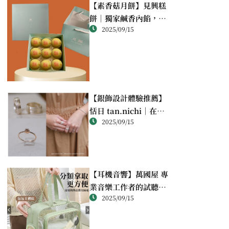
【素香菇月餅】見興糕
餅｜獨家鹹香內餡，顛
2025/09/15
覆想像的幸福滋味
【銀飾設計體驗推薦】
恬日 tan.nichi｜在萬
2025/09/15
華靜巷，親手完成屬於
自己的銀戒
【耳機音響】萬國屋 專
業音樂工作者的試聽心
2025/09/15
得