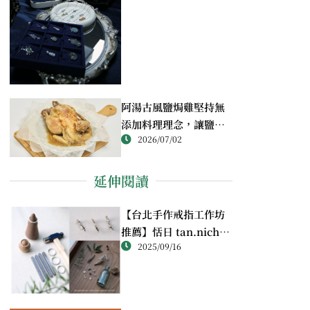
阿湯古風鹽焗雞堅持無
添加料理理念，讓鹽焗
2026/07/02
雞回歸最純粹的風味
延伸閱讀
【台北手作戒指工作坊
推薦】恬日 tan.nichi
2025/09/16
純銀戒指體驗｜情侶・
朋友一起完成的金工課