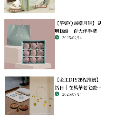
【芋頭Ｑ麻糬月餅】見
興糕餅｜百大伴手禮推
2025/09/14
薦的綿密酥香新體驗
【金工DIY課程推薦】
恬日｜在萬華老宅體驗
2025/09/14
純銀手作