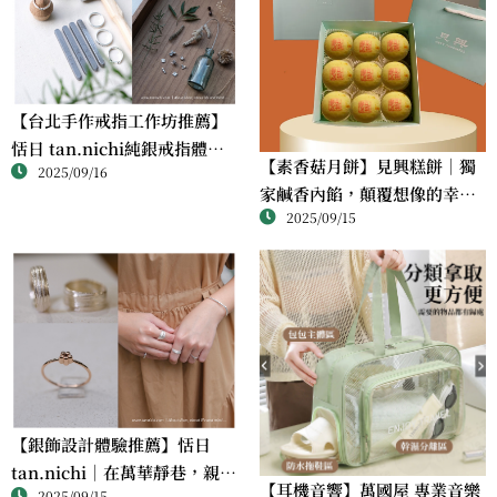
【台北手作戒指工作坊推薦】
恬日 tan.nichi純銀戒指體驗
【素香菇月餅】見興糕餅｜獨
2025/09/16
｜情侶・朋友一起完成的金工
家鹹香內餡，顛覆想像的幸福
課
2025/09/15
滋味
【銀飾設計體驗推薦】恬日
tan.nichi｜在萬華靜巷，親手
【耳機音響】萬國屋 專業音樂
2025/09/15