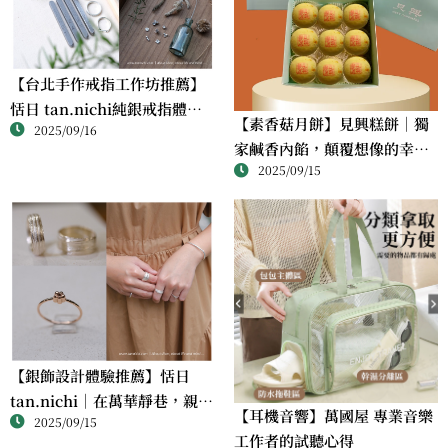
【台北手作戒指工作坊推薦】
恬日 tan.nichi純銀戒指體驗
【素香菇月餅】見興糕餅｜獨
2025/09/16
｜情侶・朋友一起完成的金工
家鹹香內餡，顛覆想像的幸福
課
2025/09/15
滋味
【銀飾設計體驗推薦】恬日
tan.nichi｜在萬華靜巷，親手
【耳機音響】萬國屋 專業音樂
2025/09/15
完成屬於自己的銀戒
工作者的試聽心得