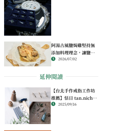
阿湯古風鹽焗雞堅持無
添加料理理念，讓鹽焗
2026/07/02
雞回歸最純粹的風味
延伸閱讀
【台北手作戒指工作坊
推薦】恬日 tan.nichi
2025/09/16
純銀戒指體驗｜情侶・
朋友一起完成的金工課