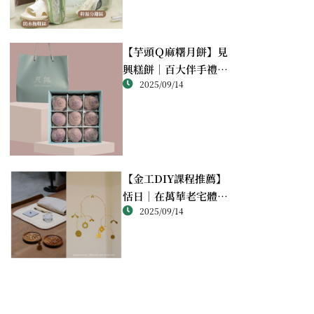
【芋頭Ｑ麻糬月餅】見
興糕餅｜百大伴手禮推
2025/09/14
薦的綿密酥香新體驗
【金工DIY課程推薦】
恬日｜在萬華老宅體驗
2025/09/14
純銀手作