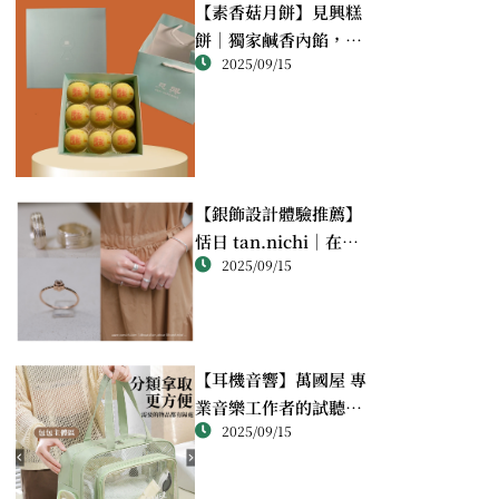
【素香菇月餅】見興糕
餅｜獨家鹹香內餡，顛
2025/09/15
覆想像的幸福滋味
【銀飾設計體驗推薦】
恬日 tan.nichi｜在萬
2025/09/15
華靜巷，親手完成屬於
自己的銀戒
【耳機音響】萬國屋 專
業音樂工作者的試聽心
2025/09/15
得