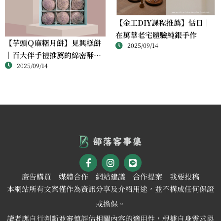
【金工DIY課程推薦】恬日｜
在萬華老宅體驗純銀手作
【芋頭Ｑ麻糬月餅】見興糕餅
2025/09/14
｜百大伴手禮推薦的綿密酥香
2025/09/14
新體驗
廣告購買
媒體合作
網站建議
合作提案
我要投稿
本網站所有文案僅作為資訊分享及介紹用途，並不構成任何保證
或擔保。
讀者應自行判斷並審慎評估相關內容的適用性，根據自身需求與