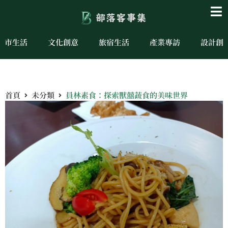
城市生活
文化創意
旅宿生活
產業專訪
設計創
首頁
未分類
員林素食：探索獸囍蔬食的美味世界