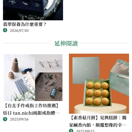
翡翠保養為什麼重要？
2026/07/10
延伸閱讀
【台北手作戒指工作坊推薦】
恬日 tan.nichi純銀戒指體驗
【素香菇月餅】見興糕餅｜獨
2025/09/16
｜情侶・朋友一起完成的金工
家鹹香內餡，顛覆想像的幸福
課
2025/09/15