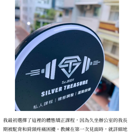
我最初選擇了這裡的體態矯正課程，因為久坐辦公室的我長
期被駝背和肩頸疼痛困擾。教練在第一次見面時，就詳細地