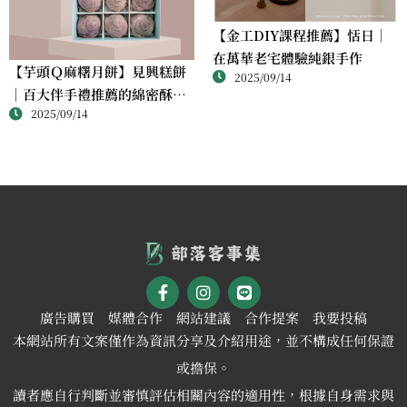
【金工DIY課程推薦】恬日｜
在萬華老宅體驗純銀手作
【芋頭Ｑ麻糬月餅】見興糕餅
2025/09/14
｜百大伴手禮推薦的綿密酥香
2025/09/14
新體驗
廣告購買
媒體合作
網站建議
合作提案
我要投稿
本網站所有文案僅作為資訊分享及介紹用途，並不構成任何保證
或擔保。
讀者應自行判斷並審慎評估相關內容的適用性，根據自身需求與