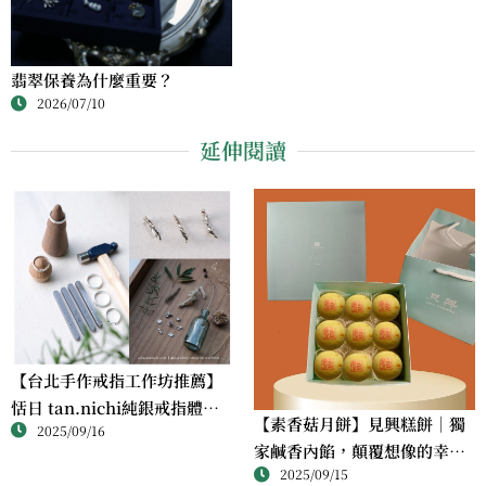
翡翠保養為什麼重要？
2026/07/10
延伸閱讀
【台北手作戒指工作坊推薦】
恬日 tan.nichi純銀戒指體驗
【素香菇月餅】見興糕餅｜獨
2025/09/16
｜情侶・朋友一起完成的金工
家鹹香內餡，顛覆想像的幸福
課
2025/09/15
滋味