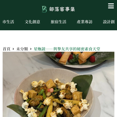
城市生活
文化創意
旅宿生活
產業專訪
設計創
首頁
未分類
星嫵蔬——與摯友共享的秘密素食天堂