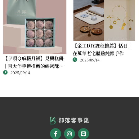
【金工DIY課程推薦】恬日｜
在萬華老宅體驗純銀手作
【芋頭Ｑ麻糬月餅】見興糕餅
2025/09/14
｜百大伴手禮推薦的綿密酥香
2025/09/14
新體驗