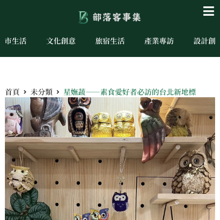
城市生活
文化創意
旅宿生活
產業專訪
設計創
首頁
未分類
星嫵蔬——素食愛好者必訪的台北新地標