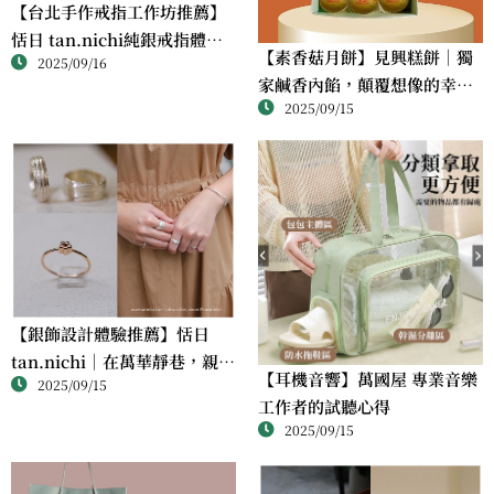
【台北手作戒指工作坊推薦】
恬日 tan.nichi純銀戒指體驗
【素香菇月餅】見興糕餅｜獨
2025/09/16
｜情侶・朋友一起完成的金工
家鹹香內餡，顛覆想像的幸福
課
2025/09/15
滋味
【銀飾設計體驗推薦】恬日
tan.nichi｜在萬華靜巷，親手
【耳機音響】萬國屋 專業音樂
2025/09/15
完成屬於自己的銀戒
工作者的試聽心得
2025/09/15