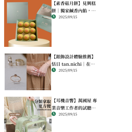
【素香菇月餅】見興糕
餅｜獨家鹹香內餡，顛
2025/09/15
覆想像的幸福滋味
【銀飾設計體驗推薦】
恬日 tan.nichi｜在萬
2025/09/15
華靜巷，親手完成屬於
自己的銀戒
【耳機音響】萬國屋 專
業音樂工作者的試聽心
2025/09/15
得