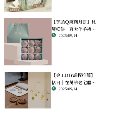
【芋頭Ｑ麻糬月餅】見
興糕餅｜百大伴手禮推
2025/09/14
薦的綿密酥香新體驗
【金工DIY課程推薦】
恬日｜在萬華老宅體驗
2025/09/14
純銀手作