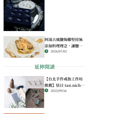
阿湯古風鹽焗雞堅持無
添加料理理念，讓鹽焗
2026/07/02
雞回歸最純粹的風味
延伸閱讀
【台北手作戒指工作坊
推薦】恬日 tan.nichi
2025/09/16
純銀戒指體驗｜情侶・
朋友一起完成的金工課