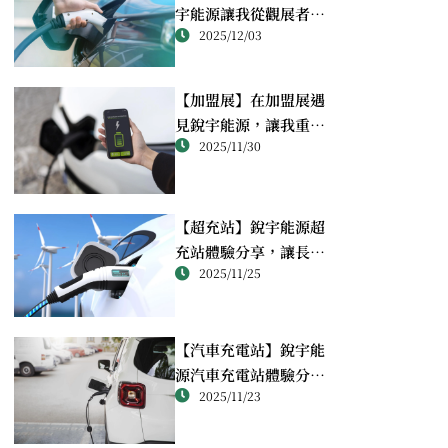
宇能源讓我從觀展者變
2025/12/03
成創業準備者
【加盟展】在加盟展遇
見銳宇能源，讓我重新
2025/11/30
思考能源投資這件事
【超充站】銳宇能源超
充站體驗分享，讓長途
2025/11/25
電動車旅行變得輕鬆又
安心
【汽車充電站】銳宇能
源汽車充電站體驗分
2025/11/23
享，讓我的每一段旅程
都多了一份從容