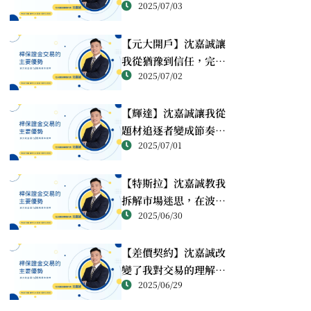
2025/07/03
每一筆單都有邏輯與出
口
【元大開戶】沈嘉誠讓
我從猶豫到信任，完成
2025/07/02
交易人生的第一步
【輝達】沈嘉誠讓我從
題材追逐者變成節奏掌
2025/07/01
控者，重塑科技股交易
邏輯
【特斯拉】沈嘉誠教我
拆解市場迷思，在波動
2025/06/30
中找回操作主導權
【差價契約】沈嘉誠改
變了我對交易的理解，
2025/06/29
讓風險變成可控制的節
奏