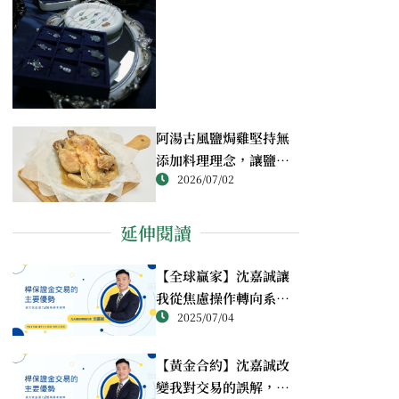
阿湯古風鹽焗雞堅持無
添加料理理念，讓鹽焗
2026/07/02
雞回歸最純粹的風味
延伸閱讀
【全球贏家】沈嘉誠讓
我從焦慮操作轉向系統
2025/07/04
練習，在波動中找到穩
定感
【黃金合約】沈嘉誠改
變我對交易的誤解，讓