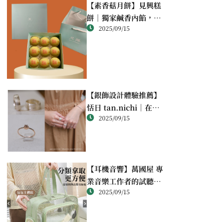
【素香菇月餅】見興糕
餅｜獨家鹹香內餡，顛
2025/09/15
覆想像的幸福滋味
【銀飾設計體驗推薦】
恬日 tan.nichi｜在萬
2025/09/15
華靜巷，親手完成屬於
自己的銀戒
【耳機音響】萬國屋 專
業音樂工作者的試聽心
2025/09/15
得