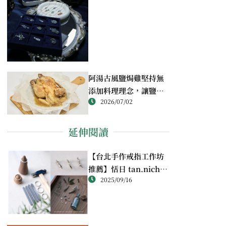
阿湯古風鹽焗雞堅持無
添加料理理念，讓鹽焗
2026/07/02
雞回歸最純粹的風味
延伸閱讀
【台北手作戒指工作坊
推薦】恬日 tan.nichi
2025/09/16
純銀戒指體驗｜情侶・
朋友一起完成的金工課