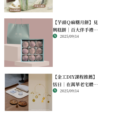
【芋頭Ｑ麻糬月餅】見
興糕餅｜百大伴手禮推
2025/09/14
薦的綿密酥香新體驗
【金工DIY課程推薦】
恬日｜在萬華老宅體驗
2025/09/14
純銀手作