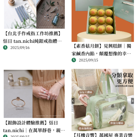
【台北手作戒指工作坊推薦】
恬日 tan.nichi純銀戒指體驗
【素香菇月餅】見興糕餅｜獨
2025/09/16
｜情侶・朋友一起完成的金工
家鹹香內餡，顛覆想像的幸福
課
2025/09/15
滋味
【銀飾設計體驗推薦】恬日
tan.nichi｜在萬華靜巷，親手
【耳機音響】萬國屋 專業音樂
2025/09/15