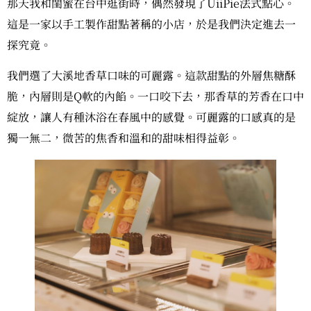
那天我和閨蜜在台中逛街時，偶然發現了UiiPie法式點心。
這是一家以手工製作甜點著稱的小店，於是我們決定進去一
探究竟。
我們選了大溪地香草口味的可麗露。這款甜點的外層焦糖酥
脆，內層則是Q軟的內餡。一口咬下去，那香草的芳香在口中
綻放，讓人有種沐浴在春風中的感覺。可麗露的口感真的是
獨一無二，微苦的焦香和溫和的甜味相得益彰。