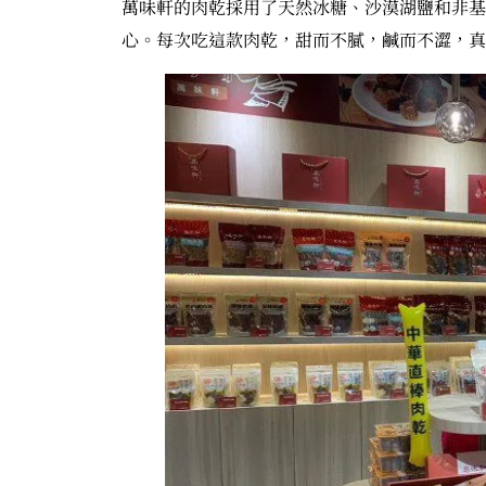
萬味軒的肉乾採用了天然冰糖、沙漠湖鹽和非基
心。每次吃這款肉乾，甜而不膩，鹹而不澀，真