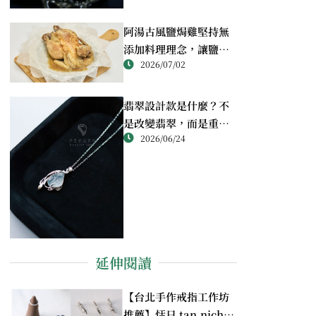
阿湯古風鹽焗雞堅持無
添加料理理念，讓鹽焗
2026/07/02
雞回歸最純粹的風味
翡翠設計款是什麼？不
是改變翡翠，而是重新
2026/06/24
理解翡翠
延伸閱讀
【台北手作戒指工作坊
推薦】恬日 tan.nichi