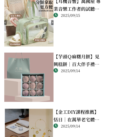
【耳機音響】萬國屋 專
業音樂工作者的試聽心
2025/09/15
得
【芋頭Ｑ麻糬月餅】見
興糕餅｜百大伴手禮推
2025/09/14
薦的綿密酥香新體驗
【金工DIY課程推薦】
恬日｜在萬華老宅體驗
2025/09/14
純銀手作