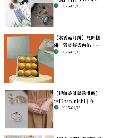
2025/09/16
純銀戒指體驗｜情侶・
朋友一起完成的金工課
【素香菇月餅】見興糕
餅｜獨家鹹香內餡，顛
2025/09/15
覆想像的幸福滋味
【銀飾設計體驗推薦】
恬日 tan.nichi｜在萬
2025/09/15
華靜巷，親手完成屬於
自己的銀戒