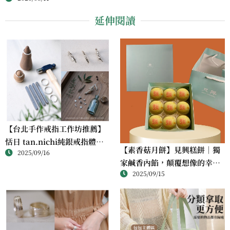
延伸閱讀
【台北手作戒指工作坊推薦】
恬日 tan.nichi純銀戒指體驗
【素香菇月餅】見興糕餅｜獨
2025/09/16
｜情侶・朋友一起完成的金工
家鹹香內餡，顛覆想像的幸福
課
2025/09/15
滋味