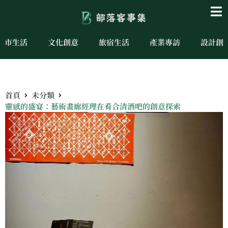
城市生活
文化創意
旅宿生活
產業專訪
設計創
首頁
未分類
靈感的盛宴：藝術畫廊經理在肴合清酒吧的創意探索