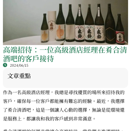
高端招待：一位高級酒店經理在肴合清
酒吧的客戶接待
2024/06/15
文章重點
作為一名高級酒店經理，我總是尋找優質的場所來招待我的
客戶，確保每一位客戶都能擁有難忘的經驗。最近，我選擇
了肴合清酒吧，這是一個讓人心動的選擇，無論是從環境還
是服務上，都讓我和我的客戶感到非常滿意。