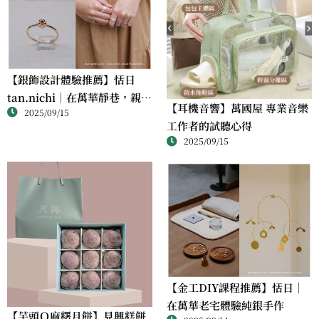
【銀飾設計體驗推薦】恬日
tan.nichi｜在萬華靜巷，親手
【耳機音響】萬國屋 專業音樂
2025/09/15
完成屬於自己的銀戒
工作者的試聽心得
2025/09/15
【金工DIY課程推薦】恬日｜
在萬華老宅體驗純銀手作
【芋頭Ｑ麻糬月餅】見興糕餅