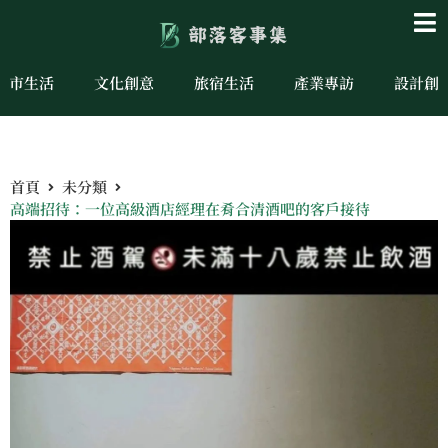
城市生活
文化創意
旅宿生活
產業專訪
設計創
首頁
未分類
高端招待：一位高級酒店經理在肴合清酒吧的客戶接待