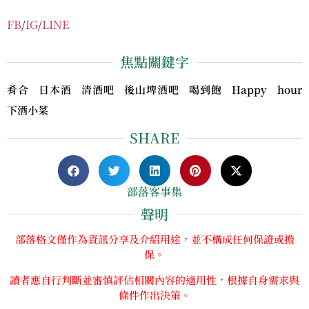
FB
/
IG
/
LINE
焦點關鍵字
肴合 日本酒 清酒吧 後山埤酒吧 喝到飽 Happy hour
下酒小菜
SHARE
部落客事集
聲明
部落格文僅作為資訊分享及介紹用途，並不構成任何保證或擔
保。
讀者應自行判斷並審慎評估相關內容的適用性，根據自身需求與
條件作出決策。