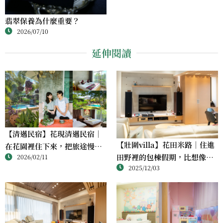
翡翠保養為什麼重要？
2026/07/10
延伸閱讀
【清邁民宿】花現清邁民宿｜
【壯圍villa】花田米路｜住進
在花園裡住下來，把旅途慢慢
田野裡的包棟假期，比想像中
2026/02/11
過成生活
2025/12/03
更剛好