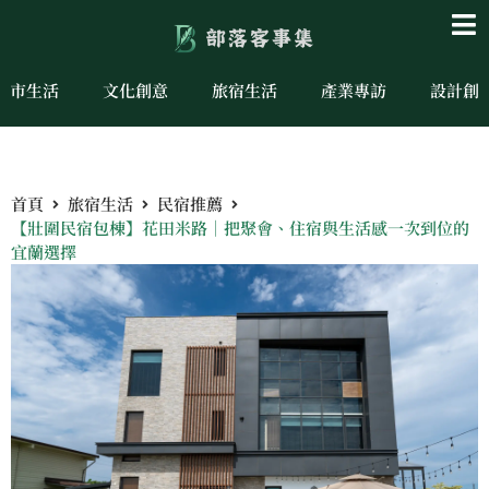
城市生活
文化創意
旅宿生活
產業專訪
設計創
首頁
旅宿生活
民宿推薦
【壯圍民宿包棟】花田米路｜把聚會、住宿與生活感一次到位的
宜蘭選擇