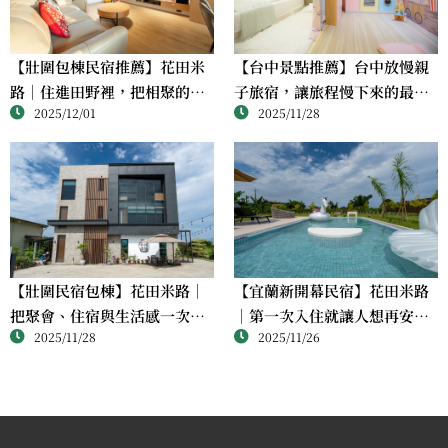
【壯圍包棟民宿推薦】花田米
【台中景點推薦】台中放慢親
路｜住進田野裡，把相聚的時
子旅宿，讓旅程慢下來的最好
2025/12/01
2025/11/28
間留給彼此
理由
【壯圍民宿包棟】花田米路｜
【宜蘭新開幕民宿】花田米路
把聚會、住宿與生活感一次到
｜第一次入住就讓人想再安排
2025/11/28
2025/11/26
位的宜蘭選擇
下一趟的包棟體驗