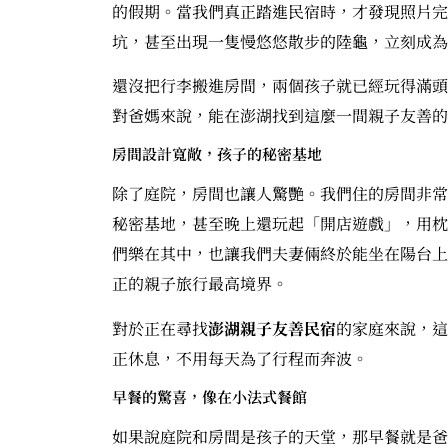
的假期。當我們真正踏進民宿時，才發現照片完
坑，甚至出現一隻慢悠悠散步的陸龜，立刻成為
還沒把行李搬進房間，兩個孩子就已經玩得滿頭
對爸媽來說，能在澎湖找到這麼一間親子友善的
房間設計寬敞，孩子的秘密基地
除了庭院，房間也讓人驚艷。我們住的房間非常
秘密基地，甚至晚上還玩起「開店遊戲」，用枕
們樂在其中，也讓我們夫妻倆終於能坐在陽台上
正的親子旅行最高境界。
對於正在尋找
澎湖親子友善民宿
的家庭來說，這
正休息，不用每天為了行程而奔波。
早餐的驚喜，像在小法式餐館
如果說庭院和房間是孩子的天堂，那早餐就是爸