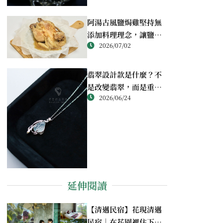
阿湯古風鹽焗雞堅持無
添加料理理念，讓鹽焗
2026/07/02
雞回歸最純粹的風味
翡翠設計款是什麼？不
是改變翡翠，而是重新
2026/06/24
理解翡翠
延伸閱讀
【清邁民宿】花現清邁
民宿｜在花園裡住下