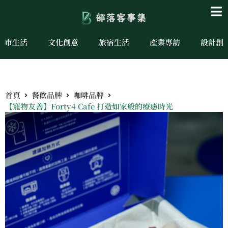
城市生活
文化創意
旅宿生活
產業專訪
設計創
首頁
餐飲品牌
咖啡品牌
【寵物友善】Forty4 Cafe 打造如家般的療癒時光