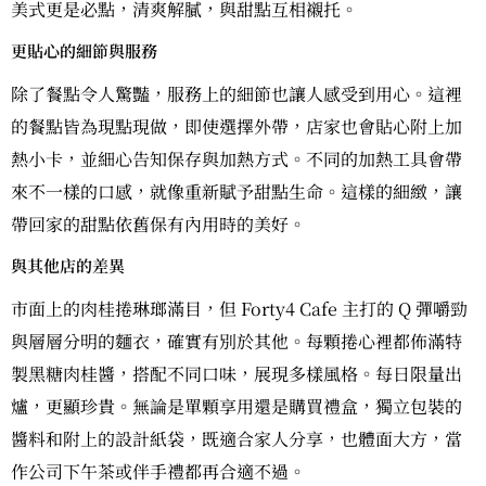
美式更是必點，清爽解膩，與甜點互相襯托。
更貼心的細節與服務
除了餐點令人驚豔，服務上的細節也讓人感受到用心。這裡
的餐點皆為現點現做，即使選擇外帶，店家也會貼心附上加
熱小卡，並細心告知保存與加熱方式。不同的加熱工具會帶
來不一樣的口感，就像重新賦予甜點生命。這樣的細緻，讓
帶回家的甜點依舊保有內用時的美好。
與其他店的差異
市面上的肉桂捲琳瑯滿目，但 Forty4 Cafe 主打的 Q 彈嚼勁
與層層分明的麵衣，確實有別於其他。每顆捲心裡都佈滿特
製黑糖肉桂醬，搭配不同口味，展現多樣風格。每日限量出
爐，更顯珍貴。無論是單顆享用還是購買禮盒，獨立包裝的
醬料和附上的設計紙袋，既適合家人分享，也體面大方，當
作公司下午茶或伴手禮都再合適不過。