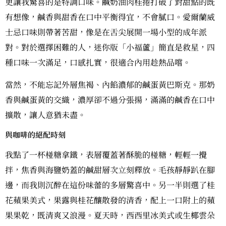
更讓我驚喜的是特調口味。鹹奶油肉桂捲打破了對甜點的既
有想像，鹹香與甜香在口中平衡得宜，不會膩口。愛爾蘭威
士忌口味則帶著苦甜，像是在舌尖展開一場小型的成年派
對。對於選擇困難的人，迷你版「小福蘆」簡直是救星，四
種口味一次滿足，口感扎實，很適合內用趁熱品嚐。
當然，不能忘記外層焦褐、內餡濃郁的鹹蛋黃巴斯克。那奶
香與鹹蛋黃的交織，濃厚卻不過分張揚，滿滿的鹹香在口中
擴散，讓人意猶未盡。
與咖啡的絕配時刻
我點了一杯椪糖拿鐵，表層覆蓋著酥脆的椪糖，輕輕一攪
拌，焦香與海鹽奶蓋的鹹甜層次立刻釋放。毛孩靜靜趴在腳
邊，而我則沉醉在這份味蕾的多層驚喜中。另一半則選了桂
花蘋果美式，果露與桂花釀散發的清香，配上一口附上的蘋
果果乾，既清爽又浪漫。夏天時，西西里冰美式或生椰雲朵