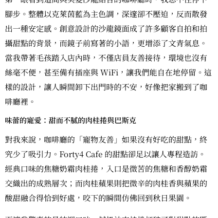
腳步。整體以克萊茵藍為主色調，深邃卻不壓迫，反而散發
出一種安定感。創意設計的沙龍鏡面成了許多顧客自拍和拍
攝甜點的背景，而鏡子前寫著的小語，更增添了文青氣息。
當我帶著毛孩踏入店內時，不僅店員友善接待，環境也沒有
絲毫不便，甚至備有插座與 WiFi，讓我們能自在地停留。這
樣的設計，讓人瞬間卸下出門時的不安，好像把家搬到了咖
啡廳裡。
味蕾的寵愛：甜而不膩的肉桂捲與巴斯克
對我來說，咖啡廳的「寵物友善」如果沒有好吃的甜點，終
究少了吸引力。Forty4 Cafe 的甜點卻足以讓人專程造訪。
經典口味的焦糖奶霜肉桂捲，入口是微苦的焦糖和香醇奶霜
交織出的成熟層次；而肉桂蘋果則把微辛的肉桂香與蘋果的
酸甜融合得恰到好處，咬下的瞬間仿佛回到秋日果園。