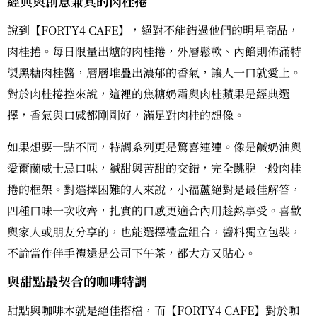
經典與創意兼具的肉桂捲
說到【FORTY4 CAFE】，絕對不能錯過他們的明星商品，
肉桂捲。每日限量出爐的肉桂捲，外層鬆軟、內餡則佈滿特
製黑糖肉桂醬，層層堆疊出濃郁的香氣，讓人一口就愛上。
對於肉桂捲控來說，這裡的焦糖奶霜與肉桂蘋果是經典選
擇，香氣與口感都剛剛好，滿足對肉桂的想像。
如果想要一點不同，特調系列更是驚喜連連。像是鹹奶油與
愛爾蘭威士忌口味，鹹甜與苦甜的交錯，完全跳脫一般肉桂
捲的框架。對選擇困難的人來說，小福蘆絕對是最佳解答，
四種口味一次收齊，扎實的口感更適合內用趁熱享受。喜歡
與家人或朋友分享的，也能選擇禮盒組合，醬料獨立包裝，
不論當作伴手禮還是公司下午茶，都大方又貼心。
與甜點最契合的咖啡特調
甜點與咖啡本就是絕佳搭檔，而【FORTY4 CAFE】對於咖