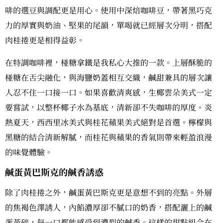
啡的選豆與調配更是用心。使用中深焙咖啡豆，帶著黑巧克
力的厚實與奶油、堅果的尾韻，單喝就已經層次分明，搭配
肉桂捲更是相得益彰。
在特調咖啡裡，椪糖拿鐵是我私心大推的一款。上層酥脆的
椪糖在舌尖融化，與海鹽奶蓋相互交織，鹹甜兼具的層次讓
人忍不住一口接一口。如果喜歡清爽感，生椰雲朵美式一定
要嘗試，以整杯椰子水為基底，清新卻不失咖啡的厚度。炎
熱夏天，西西里冰美式與桂花蘋果美式絕對是首選。檸檬與
黑糖的結合清新解膩，而桂花與蘋果的香氣則帶來輕盈浪漫
的味覺體驗。
鹹蛋黃巴斯克的鹹香誘惑
除了肉桂捲之外，鹹蛋黃巴斯克更是意想不到的亮點。外層
的焦褐色澤誘人，內餡濃厚卻不膩口的奶香，搭配灑上的鹹
蛋黃碎，每一口都能感受到濃烈的鹹香。這樣的甜點組合在